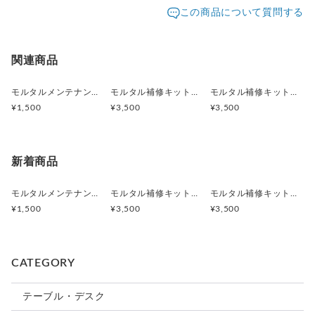
発送元地域：
東京都
海外発送：
不可能
この商品について質問する
【返品・交換】
お客様のご都合による、返品交換は行っておりません。
配送方法
追跡／補償
送料
追加送料
万が一、商品に不具合があった場合は対応させていただきま
す。
送料無料
○
／
✕
¥0
¥0
関連商品
モルタルメンテナンス用【撥水剤単品】
モルタル補修キット（ブラック、ダークグレー）
モルタル補修キット（グレー）
¥1,500
¥3,500
¥3,500
新着商品
モルタルメンテナンス用【撥水剤単品】
モルタル補修キット（ブラック、ダークグレー）
モルタル補修キット（グレー）
¥1,500
¥3,500
¥3,500
CATEGORY
テーブル・デスク