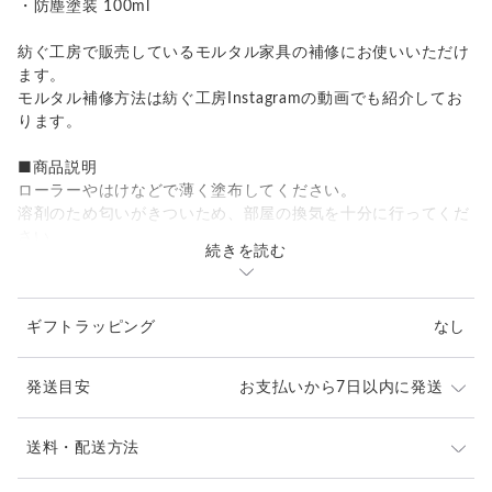
・防塵塗装 100ml
紡ぐ工房で販売しているモルタル家具の補修にお使いいただけ
ます。
モルタル補修方法は紡ぐ工房Instagramの動画でも紹介してお
ります。
■商品説明
ローラーやはけなどで薄く塗布してください。
溶剤のため匂いがきついため、部屋の換気を十分に行ってくだ
さい。
続きを読む
輪ジミなどのシミがある場合は塗布する前にヤスリで研磨した
後、
塗布するようにしてください。
ギフトラッピング
なし
■ご購入前にご確認ください
・弊社でモルタル製品を購入されていない方への販売は行って
発送目安
お支払いから7日以内に発送
おりません。
・紡ぐ工房で製作しているモルタル家具専用の補修キットで
紡ぐ工房で販売しているモルタル家具専用の補修キット
送料・配送方法
す。他の製品にはお使いいただけません。
でございます。