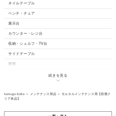
ネイルテーブル
ベンチ・チェア
展示台
カウンター・レジ台
収納・シェルフ・TV台
サイドテーブル
雑貨
メンテナンス用品
続きを見る
オプション
tumugu-kobo
＞
メンテナンス用品
＞
モルタルメンテナンス用【防塵ク
リア単品】