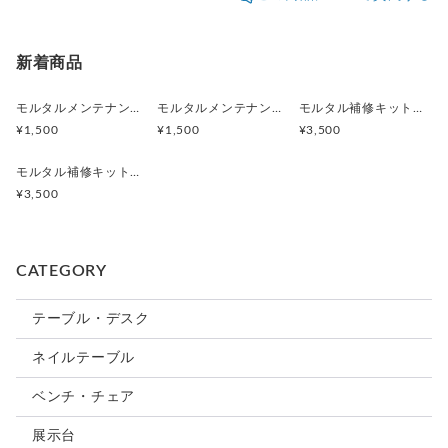
お問い合わせください。
配送方法
追跡／補償
送料
追加送料
また、デザインからのフルオーダーも行っております。
?お気軽にお問い合わせください。
弊社直接配送
✕
／
✕
¥0
¥0
新着商品
￣*￣*￣*￣*￣*￣*￣*￣*￣*￣*￣*￣*￣*￣*￣*￣*￣*￣*￣*
￣*￣*￣*￣*￣*￣
モルタルメンテナンス用【撥水剤単品】
モルタルメンテナンス用【防塵クリア単品】
モルタル補修キット（ブラック、ダークグレー）
¥1,500
¥1,500
¥3,500
■検索タグ
・モルタル
モルタル補修キット（グレー）
・デスク
¥3,500
・テーブル
・作業台
・店舗什器
・オフィス家具
CATEGORY
・モノトーン
・アイアン
テーブル・デスク
・鉄
・グレー
ネイルテーブル
・オフィス
・リモートワーク
ベンチ・チェア
展示台