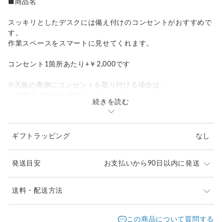
■商品名
スッキリとしたデスクには備え付けのコンセントがおすすめで
す。
作業スペースをスマートに見せてくれます。
コンセント1箇所あたり+￥2,000です
※天板の裏側にコンセントを取り付ける場合は、
写真7，8枚目を参照
続きを読む
※配線キャップ
写真9、10枚目を参照
ギフトラッピング
なし
キャップの色は黒or白の２色のみとなります。
発送目安
お支払いから90日以内に発送
￣*￣*￣*￣*￣*￣*￣*￣*￣*￣*￣*￣*￣*￣*￣*￣*￣*￣*￣*
￣*￣*￣*￣*￣*￣
こちらの商品は受注生産となります。
送料・配送方法
ご自宅や店舗の大きさに合わせて、1mm単位よりオーダーい
ただけます。
発送元地域：
最新の納期はプロフィールをご覧ください。
東京都
海外発送：
不可能
この商品について質問する
サイズにより金額が異なる場合がございますので、メールにて