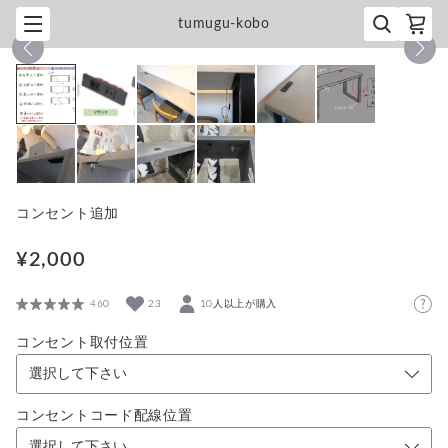
tumugu-kobo
1
/
10
コンセント追加
¥2,000
460
23
10人以上が購入
コンセント取付位置
コンセントコード配線位置